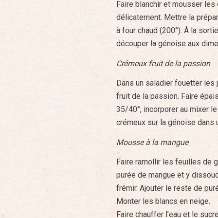
Faire blanchir et mousser les 
délicatement. Mettre la prépar
à four chaud (200°). À la sorti
découper la génoise aux dimen
Crémeux fruit de la passion
Dans un saladier fouetter les 
fruit de la passion. Faire épai
35/40°, incorporer au mixer 
crémeux sur la génoise dans u
Mousse à la mangue
Faire ramollir les feuilles de 
purée de mangue et y dissoud
frémir. Ajouter le reste de puré
Monter les blancs en neige.
Faire chauffer l’eau et le sucr