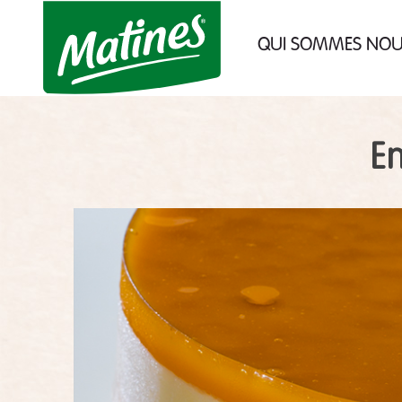
des cookies !
QUI SOMMES NO
Nous utilisons des cookies pour no
assurer du bon fonctionnement de not
site et à des fins analytiques. Vo
pouvez changer d'avis à tout moment 
cliquant sur l'icône présente sur chaq
page de notre site. En autorisant c
services tiers, vous acceptez le dépôt et
E
lecture de cookies et l'utilisation 
technologies de suivi nécessaires à le
bon fonctionnement.
Charte de confidentialité