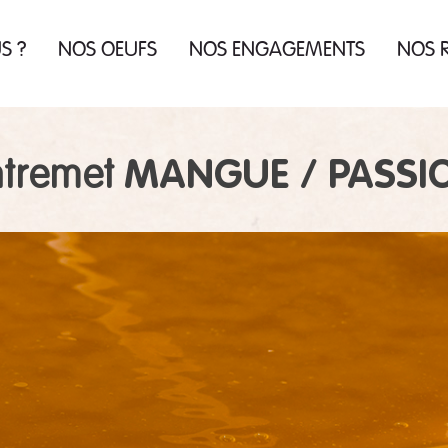
US
?
NOS OEUFS
NOS ENGAGEMENTS
NOS R
us
re
us
en
ue
es
MANGUE / PASSI
 la
ntremet
de
ur