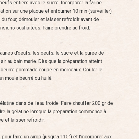
oeufs entiers avec le sucre. Incorporer la farine
ation sur une plaque et enfourner 10 min (surveiller)
e du four, démouler et laisser refroidir avant de
sions souhaitées. Faire prendre au froid.
jaunes d’oeufs, les oeufs, le sucre et la purée de
ssir au bain marie. Dès que la préparation atteint
le beurre pommade coupé en morceaux. Couler le
n moule beurré ou huilé.
gélatine dans de l’eau froide. Faire chauffer 200 gr de
re la gélatine lorsque la préparation commence à
e et laisser refroidir.
e pour faire un sirop (jusqu’à 110°) et l’incorporer aux