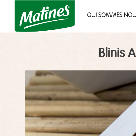
des cookies !
QUI SOMMES NO
Nous utilisons des cookies pour no
assurer du bon fonctionnement de not
site et à des fins analytiques. Vo
pouvez changer d'avis à tout moment 
cliquant sur l'icône présente sur chaq
page de notre site. En autorisant c
A
services tiers, vous acceptez le dépôt et
Blinis
lecture de cookies et l'utilisation 
technologies de suivi nécessaires à le
bon fonctionnement.
Charte de confidentialité