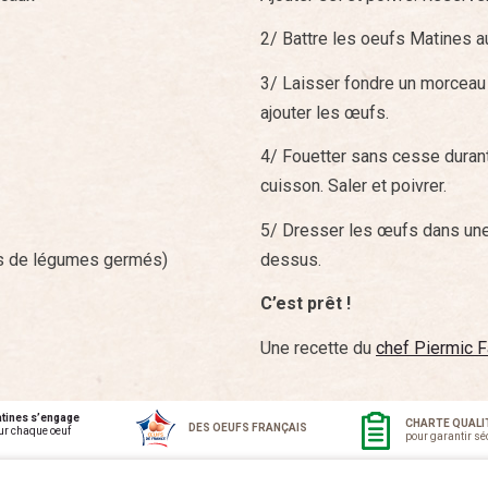
2/ Battre les oeufs Matines au
3/ Laisser fondre un morceau 
ajouter les œufs.
4/ Fouetter sans cesse durant
cuisson. Saler et poivrer.
5/ Dresser les œufs dans une 
es de légumes germés)
dessus.
C’est prêt !
Une recette du
chef Piermic F
tines s’engage
CHARTE QUALI
DES OEUFS FRANÇAIS
ur chaque oeuf
pour garantir séc