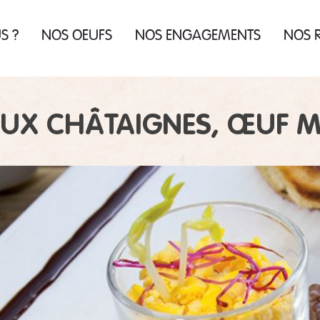
US
?
NOS OEUFS
NOS ENGAGEMENTS
NOS R
us
re
us
en
ue
es
UX CHÂTAIGNES, ŒUF 
 la
de
ur