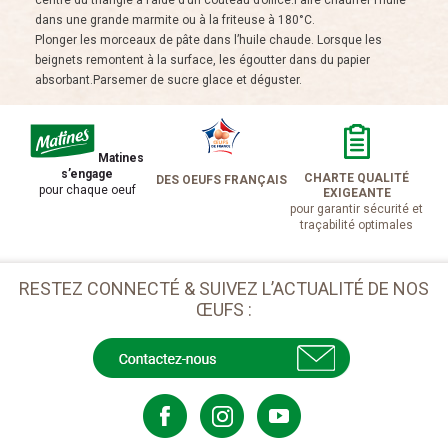
centre du triangle à l’aide d’un couteau d’office.Faire chauffer l’huile
dans une grande marmite ou à la friteuse à 180°C.
Plonger les morceaux de pâte dans l’huile chaude. Lorsque les
beignets remontent à la surface, les égoutter dans du papier
absorbant.Parsemer de sucre glace et déguster.
Matines
s’engage
CHARTE QUALITÉ
DES OEUFS FRANÇAIS
pour chaque oeuf
EXIGEANTE
pour garantir sécurité et
traçabilité optimales
RESTEZ CONNECTÉ & SUIVEZ L’ACTUALITÉ DE NOS
ŒUFS :