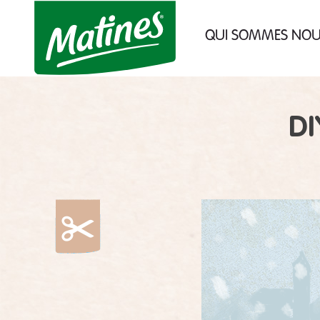
des cookies !
QUI SOMMES NO
Nous utilisons des cookies pour no
assurer du bon fonctionnement de not
site et à des fins analytiques. Vo
pouvez changer d'avis à tout moment 
cliquant sur l'icône présente sur chaq
page de notre site. En autorisant c
DI
services tiers, vous acceptez le dépôt et
lecture de cookies et l'utilisation 
technologies de suivi nécessaires à le
bon fonctionnement.
Charte de confidentialité