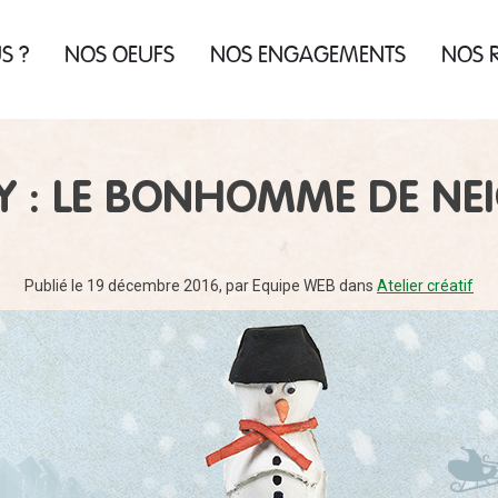
US
?
NOS OEUFS
NOS ENGAGEMENTS
NOS R
us
re
us
en
ue
es
Y : LE BONHOMME DE NE
 la
de
ur
Publié le 19 décembre 2016
,
par
Equipe WEB
dans
Atelier créatif