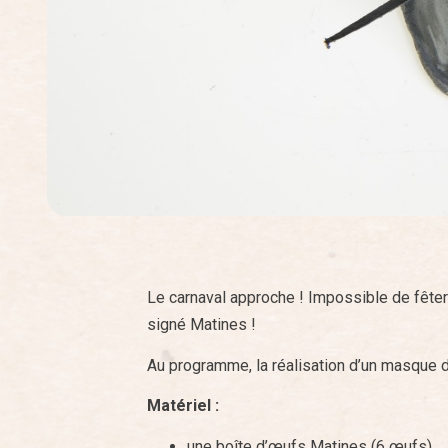
Le carnaval approche ! Impossible de fête
signé Matines !
Au programme, la réalisation d’un masque d
Matériel :
une boîte d’œufs Matines (6 œufs)