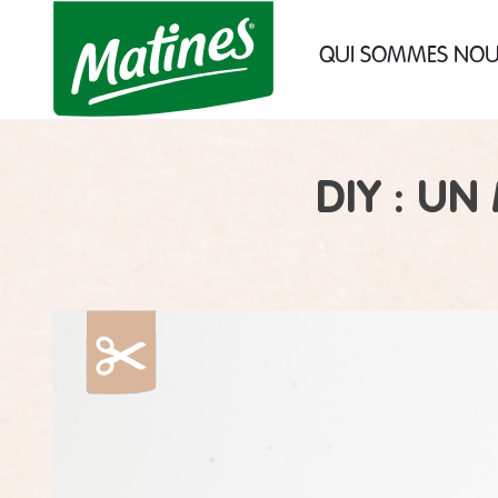
des cookies !
QUI SOMMES NO
Nous utilisons des cookies pour no
assurer du bon fonctionnement de not
site et à des fins analytiques. Vo
pouvez changer d'avis à tout moment 
cliquant sur l'icône présente sur chaq
page de notre site. En autorisant c
DIY : U
services tiers, vous acceptez le dépôt et
lecture de cookies et l'utilisation 
technologies de suivi nécessaires à le
bon fonctionnement.
Charte de confidentialité