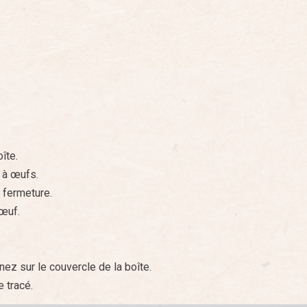
îte.
 à œufs.
 fermeture.
œuf.
ez sur le couvercle de la boîte.
 tracé.