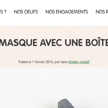
US
?
NOS OEUFS
NOS ENGAGEMENTS
NOS R
us
re
us
en
ue
es
N MASQUE AVEC UNE BOÎT
 la
de
ur
Publié le 1 février 2016
,
par
dans
Atelier créatif